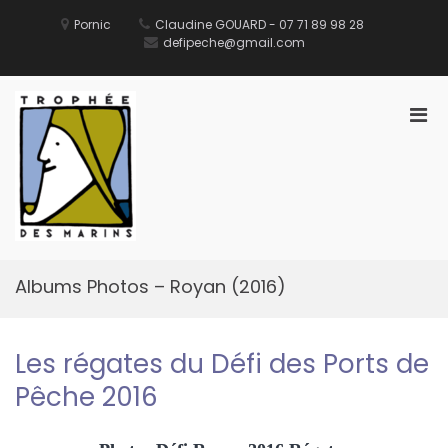
Aller
au
Pornic
Claudine GOUARD - 07 71 89 98 28
contenu
defipeche@gmail.com
Men
prin
pou
Défi des Ports de Pêche
Site Officiel du Défi des Ports de Pêche
mobi
Albums Photos – Royan (2016)
Les régates du Défi des Ports de
Pêche 2016