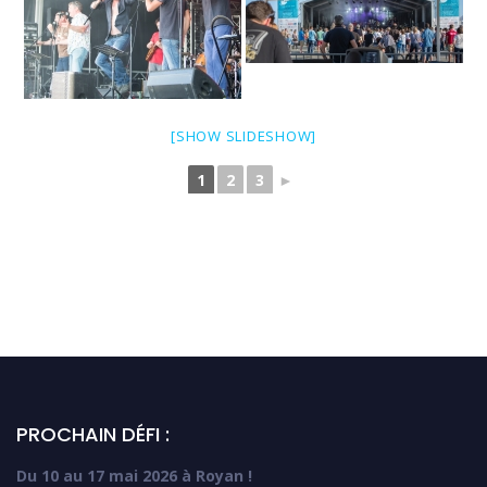
[SHOW SLIDESHOW]
1
2
3
►
PROCHAIN DÉFI :
Du 10 au 17 mai 2026 à Royan !