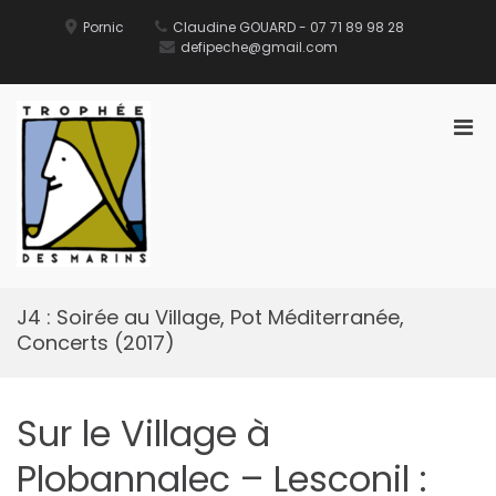
Aller
au
Pornic
Claudine GOUARD - 07 71 89 98 28
contenu
defipeche@gmail.com
Men
prin
pou
Défi des Ports de Pêche
Site Officiel du Défi des Ports de Pêche
mobi
J4 : Soirée au Village, Pot Méditerranée,
Concerts (2017)
Sur le Village à
Plobannalec – Lesconil :