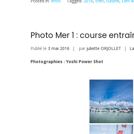
Posted in:
Infos
Tagged:
2016
,
chef
,
cuisine
,
Défi d
Photo Mer 1 : course entr
Publié le
3 mai 2016
par
juliette ORJOLLET
La
Photographies : Yoshi Power Shot