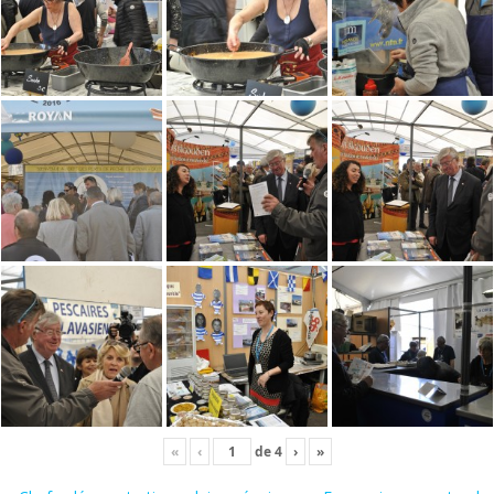
«
‹
de
4
›
»