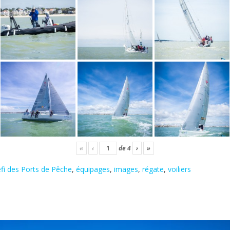
«
‹
de
4
›
»
fi des Ports de Pêche
,
équipages
,
images
,
régate
,
voiliers