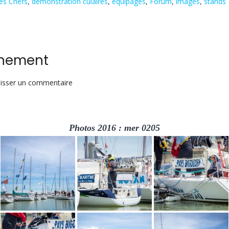
es Chefs
,
démonstration culaires
,
équipages
,
Forum
,
images
,
stands
aînement
sur
isser un commentaire
Photo
Mer
1
Photos 2016 : mer 0205
:
course
entraînement