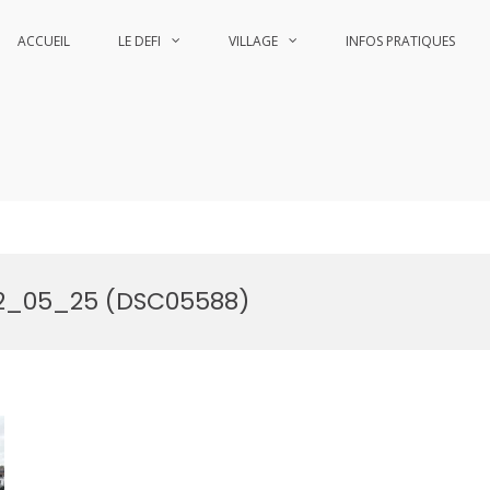
ACCUEIL
LE DEFI
VILLAGE
INFOS PRATIQUES
he
he
022_05_25 (DSC05588)