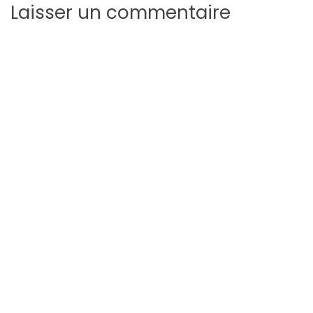
Laisser un commentaire