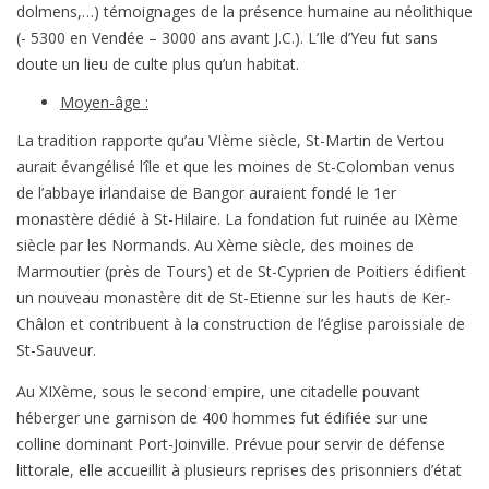
dolmens,…) témoignages de la présence humaine au néolithique
(- 5300 en Vendée – 3000 ans avant J.C.). L’Ile d’Yeu fut sans
doute un lieu de culte plus qu’un habitat.
Moyen-âge :
La tradition rapporte qu’au VIème siècle, St-Martin de Vertou
aurait évangélisé l’île et que les moines de St-Colomban venus
de l’abbaye irlandaise de Bangor auraient fondé le 1er
monastère dédié à St-Hilaire. La fondation fut ruinée au IXème
siècle par les Normands. Au Xème siècle, des moines de
Marmoutier (près de Tours) et de St-Cyprien de Poitiers édifient
un nouveau monastère dit de St-Etienne sur les hauts de Ker-
Châlon et contribuent à la construction de l’église paroissiale de
St-Sauveur.
Au XIXème, sous le second empire, une citadelle pouvant
héberger une garnison de 400 hommes fut édifiée sur une
colline dominant Port-Joinville. Prévue pour servir de défense
littorale, elle accueillit à plusieurs reprises des prisonniers d’état