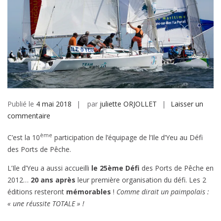
Publié le
4 mai 2018
par
juliette ORJOLLET
Laisser un
sur
commentaire
L’Île
ème
C’est la 10
participation de l’équipage de l’Ile d’Yeu au Défi
d’Yeu
des Ports de Pêche.
2019
L’Ile d’Yeu a aussi accueilli
le 25ème Défi
des Ports de Pêche en
2012…
20 ans après
leur première organisation du défi. Les 2
éditions resteront
mémorables
!
Comme dirait un paimpolais :
« une réussite TOTALE » !