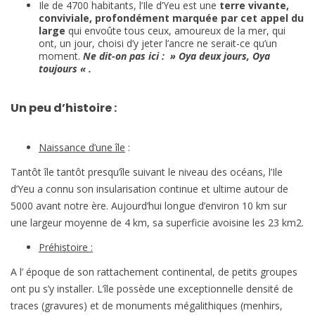
Ile de 4700 habitants, l’Ile d’Yeu est une
terre vivante,
conviviale, profondément marquée par cet appel du
large
qui envoûte tous ceux, amoureux de la mer, qui
ont, un jour, choisi d’y jeter l’ancre ne serait-ce qu’un
moment.
Ne dit-on pas ici : » Oya deux jours, Oya
toujours « .
Un peu d’histoire :
Naissance d’une île
:
Tantôt île tantôt presqu’île suivant le niveau des océans, l’Ile
d’Yeu a connu son insularisation continue et ultime autour de
5000 avant notre ère. Aujourd’hui longue d’environ 10 km sur
une largeur moyenne de 4 km, sa superficie avoisine les 23 km2.
Préhistoire :
A l’ époque de son rattachement continental, de petits groupes
ont pu s’y installer. L’île possède une exceptionnelle densité de
traces (gravures) et de monuments mégalithiques (menhirs,