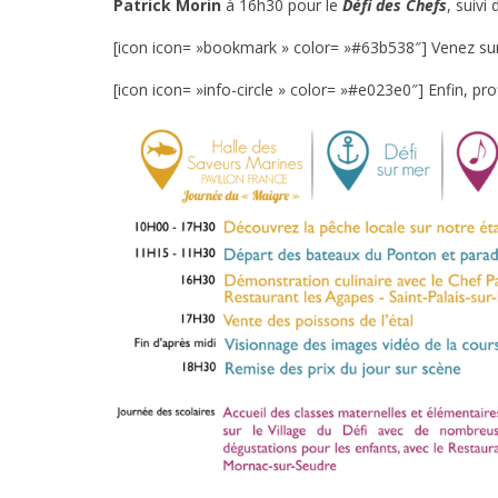
Patrick Morin
à 16h30 pour le
Défi des Chefs
, suivi
[icon icon= »bookmark » color= »#63b538″] Venez su
[icon icon= »info-circle » color= »#e023e0″] Enfin, pro