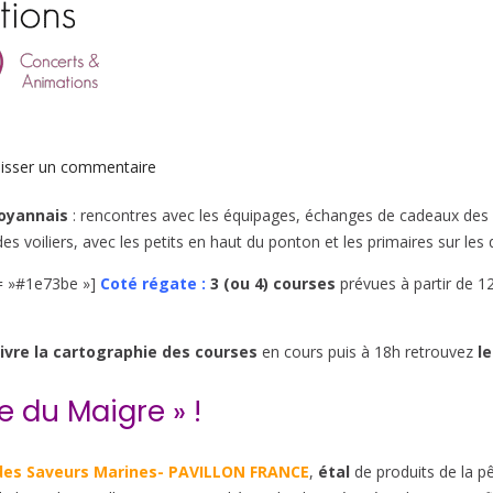
sur
isser un commentaire
Programme
royannais
: rencontres avec les équipages, échanges de cadeaux des pa
mardi
 voiliers, avec les petits en haut du ponton et les primaires sur les 
3
mai
r= »#1e73be »]
Coté régate :
3 (ou 4) courses
prévues à partir de 1
ivre la cartographie des courses
en cours puis à 18h retrouvez
le
e du Maigre » !
 des Saveurs Marines- PAVILLON FRANCE
,
étal
de produits de la 