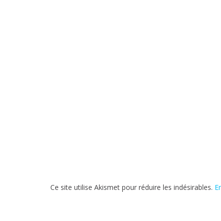
t
r
e
)
Ce site utilise Akismet pour réduire les indésirables.
E