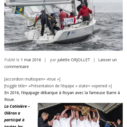
Publié le
1 mai 2016
par
juliette ORJOLLET
Laisser un
sur
commentaire
La
[accordion multiopen= »true »]
Cotinière
[toggle title= »Présentation de l’équipe » state= »opened »]
–
En 2016, l’équipage débarque à Royan avec la fameuse Barre à
Oléron
Roue.
2016
La Cotinière –
Oléron
a
participé à
toutes les