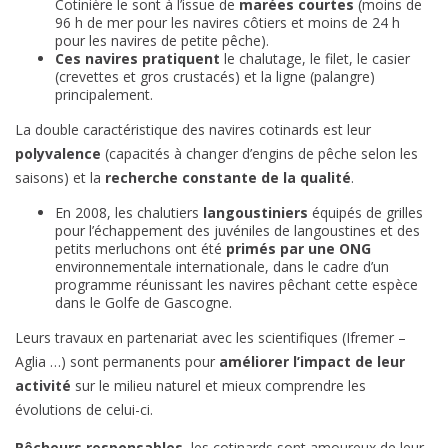
Cotinière le sont à l’issue de
marées courtes
(moins de
96 h de mer pour les navires côtiers et moins de 24 h
pour les navires de petite pêche).
Ces navires pratiquent
le chalutage, le filet, le casier
(crevettes et gros crustacés) et la ligne (palangre)
principalement.
La double caractéristique des navires cotinards est leur
polyvalence
(capacités à changer d’engins de pêche selon les
saisons) et la
recherche constante de la qualité
.
En 2008, les chalutiers
langoustiniers
équipés de grilles
pour l’échappement des juvéniles de langoustines et des
petits merluchons ont été
primés par une ONG
environnementale internationale, dans le cadre d’un
programme réunissant les navires pêchant cette espèce
dans le Golfe de Gascogne.
Leurs travaux en partenariat avec les scientifiques (Ifremer –
Aglia …) sont permanents pour
améliorer l’impact de leur
activité
sur le milieu naturel et mieux comprendre les
évolutions de celui-ci.
Pêcheurs responsables
, les cotinards sont amoureux de leur