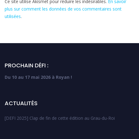
Ce site utilise Akismet pour réduire les indésirables.
En savoir
plus sur comment les données de vos commentaires sont
utilisées
.
PROCHAIN DÉFI :
Du 10 au 17 mai 2026 à Royan !
ACTUALITÉS
[DEFI 2025] Clap de fin de cette édition au Grau-du-Roi