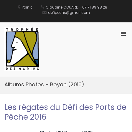
Aller
au
Pornic
Claudine GOUARD - 07 71 89 98 28
contenu
defipeche@gmail.com
Men
prin
pou
Défi des Ports de Pêche
Site Officiel du Défi des Ports de Pêche
mobi
Albums Photos – Royan (2016)
Les régates du Défi des Ports de
Pêche 2016