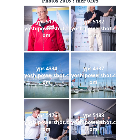
Photos 2016 : mer 0205
yps 5171
yps 5182
yoshipowershot.c
yoshipowershot.c
om
om
yps 4334
yps 4337
yoshipowershot.c
yoshipowershot.c
om
om
yps 5176
yps 5183
yoshipowershot.c
yoshipowershot.c
om
om