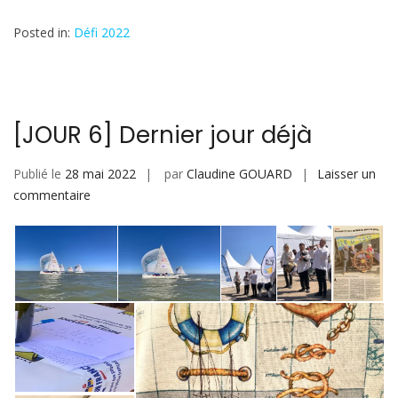
Posted in:
Défi 2022
[JOUR 6] Dernier jour déjà
Publié le
28 mai 2022
par
Claudine GOUARD
Laisser un
sur
commentaire
[JOUR
6]
Dernier
jour
déjà