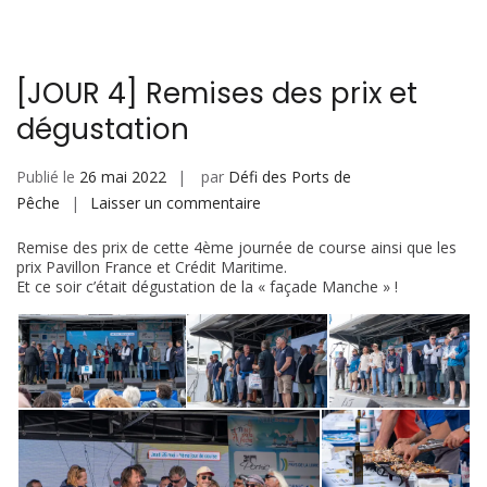
[JOUR 4] Remises des prix et
dégustation
Publié le
26 mai 2022
par
Défi des Ports de
sur
Pêche
Laisser un commentaire
[JOUR
Remise des prix de cette 4ème journée de course ainsi que les
4]
prix Pavillon France et Crédit Maritime.
Remises
Et ce soir c’était dégustation de la « façade Manche » !
des
prix
et
dégustation