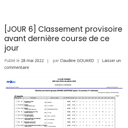
[JOUR 6] Classement provisoire
avant dernière course de ce
jour
Publié le
28 mai 2022
par
Claudine GOUARD
Laisser un
sur
commentaire
[JOUR
6]
Classement
provisoire
avant
dernière
course
de