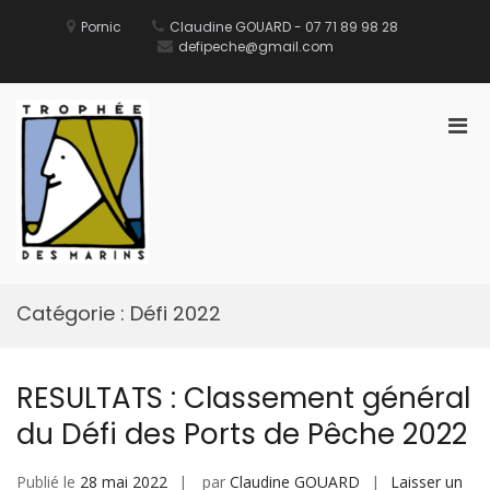
Aller
au
Pornic
Claudine GOUARD - 07 71 89 98 28
contenu
defipeche@gmail.com
Men
prin
pou
Défi des Ports de Pêche
Site Officiel du Défi des Ports de Pêche
mobi
Catégorie :
Défi 2022
RESULTATS : Classement général
du Défi des Ports de Pêche 2022
Publié le
28 mai 2022
par
Claudine GOUARD
Laisser un