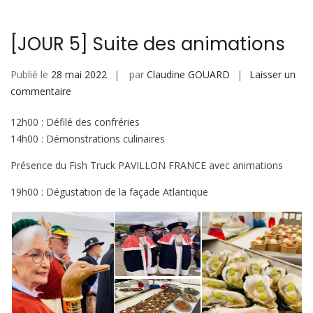
[JOUR 5] Suite des animations
Publié le
28 mai 2022
par
Claudine GOUARD
Laisser un
sur
commentaire
[JOUR
12h00 : Défilé des confréries
5]
14h00 : Démonstrations culinaires
Suite
des
Présence du Fish Truck PAVILLON FRANCE avec animations
animations
19h00 : Dégustation de la façade Atlantique