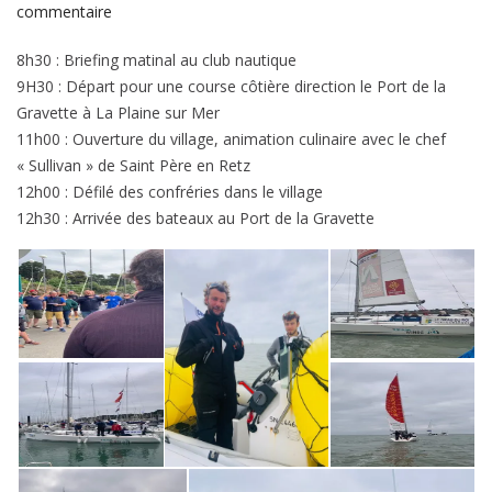
sur
commentaire
[JOUR
8h30 : Briefing matinal au club nautique
5]
9H30 : Départ pour une course côtière direction le Port de la
Reprise
Gravette à La Plaine sur Mer
des
11h00 : Ouverture du village, animation culinaire avec le chef
animation
« Sullivan » de Saint Père en Retz
et
12h00 : Défilé des confréries dans le village
départ
12h30 : Arrivée des bateaux au Port de la Gravette
pour
une
course
côtière