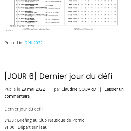
ce
jour
Posted in:
Défi 2022
[JOUR 6] Dernier jour du défi
Publié le
28 mai 2022
par
Claudine GOUARD
Laisser un
sur
commentaire
[JOUR
Dernier jour du défi !
6]
Dernier
8h30 : Briefing au Club Nautique de Pornic
jour
9H00 : Départ sur l’eau
du