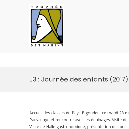
Défi des Ports de Pêc
Site Officiel du Défi des Ports de Pêc
Aller
au
J3 : Journée des enfants (2017)
contenu
Accueil des classes du Pays Bigouden, ce mardi 23 mai
Parrainage et rencontre avec les équipages. Visite des
Visite de Halle gastronomique, présentation des poiss