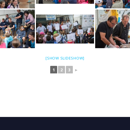
[SHOW SLIDESHOW]
1
2
3
►