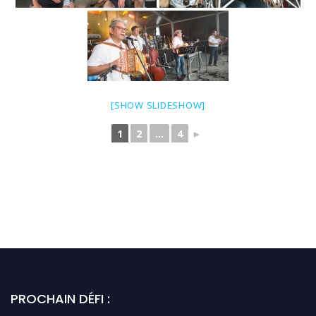
[SHOW SLIDESHOW]
1
2
...
4
►
PROCHAIN DÉFI :