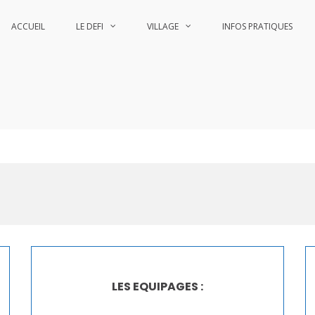
ACCUEIL
LE DEFI
VILLAGE
INFOS PRATIQUES
he
he
LES EQUIPAGES :