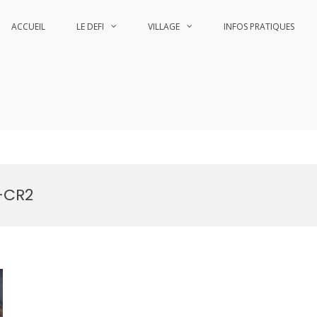
ACCUEIL
LE DEFI
VILLAGE
INFOS PRATIQUES
he
he
4-CR2