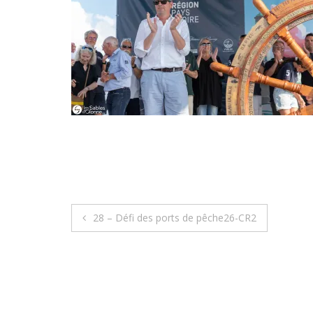
Navigation
28 – Défi des ports de pêche26-CR2
de
l’article