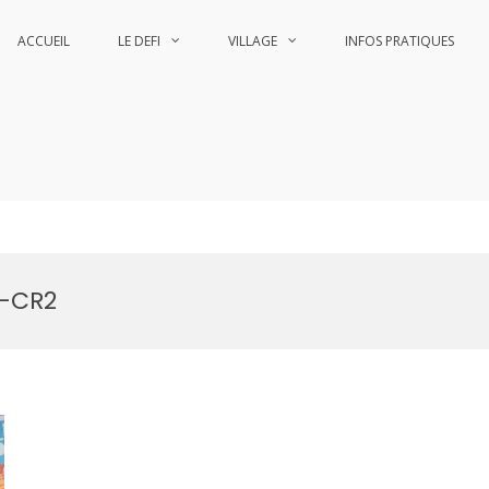
ACCUEIL
LE DEFI
VILLAGE
INFOS PRATIQUES
he
he
6-CR2