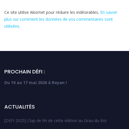
Ce site utilise Akismet pour réduire les indésirables.
En savoir
plus sur comment les données de vos commentaires sont
utilisées
.
PROCHAIN DÉFI :
Du 10 au 17 mai 2026 à Royan !
ACTUALITÉS
[DEFI 2025] Clap de fin de cette édition au Grau-du-Roi