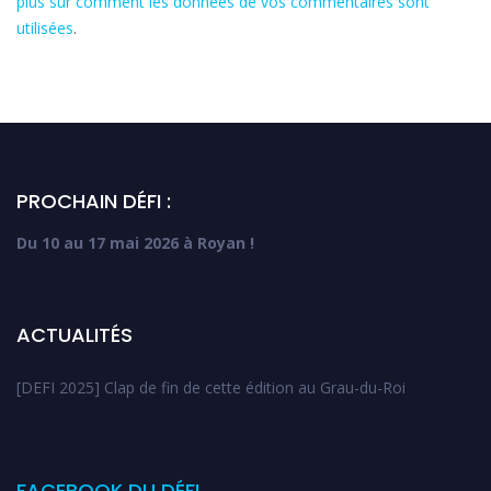
plus sur comment les données de vos commentaires sont
utilisées
.
PROCHAIN DÉFI :
Du 10 au 17 mai 2026 à Royan !
ACTUALITÉS
[DEFI 2025] Clap de fin de cette édition au Grau-du-Roi
FACEBOOK DU DÉFI