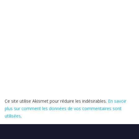
e
f
e
n
ê
t
r
e
)
Ce site utilise Akismet pour réduire les indésirables.
En savoir
plus sur comment les données de vos commentaires sont
utilisées
.