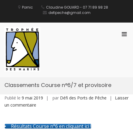
Aller
au
Pornic
Claudine GOUARD - 07 71 89 98 28
contenu
defipeche@gmail.com
Men
prin
pou
Défi des Ports de Pêche
Site Officiel du Défi des Ports de Pêche
mobi
Classements Course n°6/7 et provisoire
Publié le
9 mai 2019
par
Défi des Ports de Pêche
Laisser
sur
un commentaire
Classements
Course
Résultats Course n°6 en cliquant ici !
n°6/7