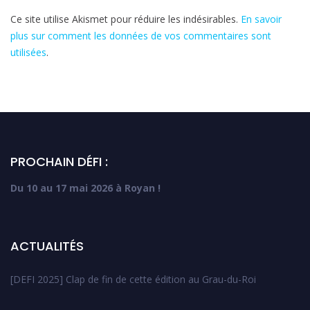
Ce site utilise Akismet pour réduire les indésirables.
En savoir
plus sur comment les données de vos commentaires sont
utilisées
.
PROCHAIN DÉFI :
Du 10 au 17 mai 2026 à Royan !
ACTUALITÉS
[DEFI 2025] Clap de fin de cette édition au Grau-du-Roi