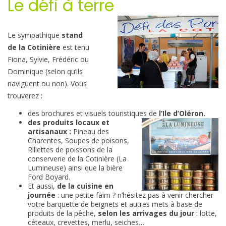
Le défi à terre
Le sympathique
stand
de la Cotinière
est tenu
Fiona, Sylvie, Frédéric ou
Dominique (selon qu’ils
naviguent ou non). Vous
trouverez :
des brochures et visuels touristiques de
l’Ile d’Oléron.
des produits locaux et
artisanaux :
Pineau des
Charentes, Soupes de poisons,
Rillettes de poissons de la
conserverie de la Cotinière (La
Lumineuse) ainsi que la bière
Ford Boyard.
Et aussi,
de la cuisine en
journée
: une petite faim ? n’hésitez pas à venir chercher
votre barquette de beignets et autres mets à base de
produits de la pêche,
selon les arrivages du jour
: lotte,
céteaux, crevettes, merlu, seiches…