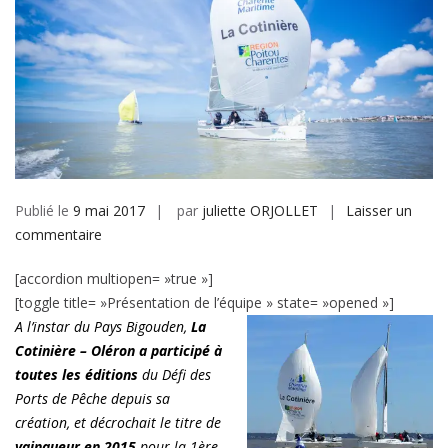
Publié le
9 mai 2017
par
juliette ORJOLLET
Laisser un
sur
commentaire
La
[accordion multiopen= »true »]
Cotinière
[toggle title= »Présentation de l’équipe » state= »opened »]
–
A l’instar du Pays Bigouden
,
La
Oléron
Cotinière – Oléron
a participé à
2017
toutes les éditions
du Défi des
Ports de Pêche depuis sa
création, et
décrochait le titre de
vainqueur en 2015
pour la 1ère