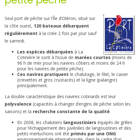
Seul port de pêche sur l’Île d’Oléron, situé sur
la côte ouest,
120 bateaux débarquent
régulièrement
à la criée 2 fois par jour sauf
le samedi.
Les espèces débarquées
à La
Cotinière le sont à l’issue de
marées courtes
(moins de
96 h de mer pour les navires côtiers et moins de 24 h
pour les navires de petite pêche).
Ces navires pratiquent
le chalutage, le filet, le casier
(crevettes et gros crustacés) et la ligne (palangre)
principalement.
La double caractéristique des navires cotinards est leur
polyvalence
(capacités à changer d’engins de pêche selon les
saisons) et la
recherche constante de la qualité
.
En 2008, les chalutiers
langoustiniers
équipés de grilles
pour l’échappement des juvéniles de langoustines et des
petits merluchons ont été
primés par une ONG
environnementale internationale, dans le cadre d’un