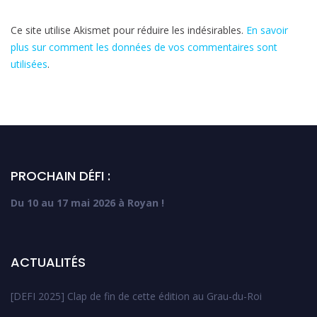
Ce site utilise Akismet pour réduire les indésirables.
En savoir
plus sur comment les données de vos commentaires sont
utilisées
.
PROCHAIN DÉFI :
Du 10 au 17 mai 2026 à Royan !
ACTUALITÉS
[DEFI 2025] Clap de fin de cette édition au Grau-du-Roi