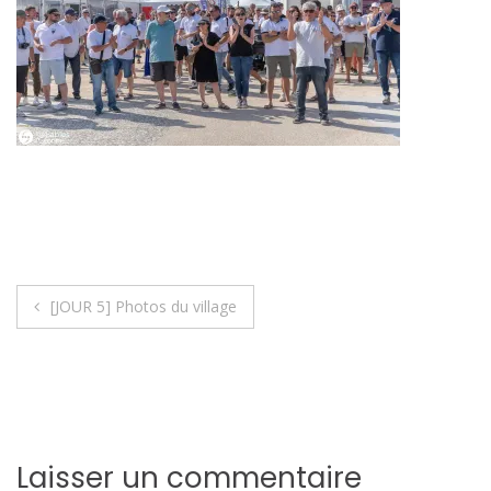
Navigation
[JOUR 5] Photos du village
de
l’article
Laisser un commentaire