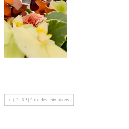
Navigation
[JOUR 5] Suite des animations
de
l’article