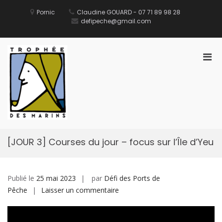
Aller
au
Pornic
Claudine GOUARD - 07 71 89 98 28
contenu
defipeche@gmail.com
Men
prin
pou
Défi des Ports de Pêche
Site Officiel du Défi des Ports de Pêche
mobi
[JOUR 3] Courses du jour – focus sur l’Île d’Yeu
Publié le
25 mai 2023
par
Défi des Ports de
sur
Pêche
Laisser un commentaire
[JOUR
3]