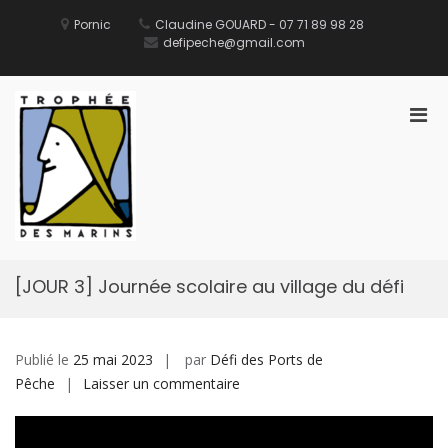
Aller
au
Pornic
Claudine GOUARD - 07 71 89 98 28
contenu
defipeche@gmail.com
Men
prin
pou
Défi des Ports de Pêche
Site Officiel du Défi des Ports de Pêche
mobi
[JOUR 3] Journée scolaire au village du défi
Publié le
25 mai 2023
par
Défi des Ports de
sur
Pêche
Laisser un commentaire
[JOUR
3]