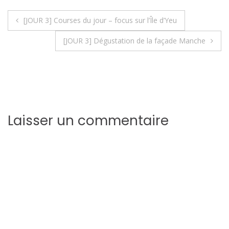
f
e
f
e
e
n
e
n
Navigation
n
ê
n
o
[JOUR 3] Courses du jour – focus sur l’Île d’Yeu
ê
t
ê
u
t
r
t
v
de
r
e
r
e
[JOUR 3] Dégustation de la façade Manche
e
)
e
l
)
)
l
l’article
e
f
e
n
ê
t
r
e
)
Laisser un commentaire