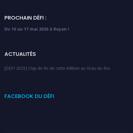
e
f
e
n
ê
PROCHAIN DÉFI :
t
r
e
Du 10 au 17 mai 2026 à Royan !
)
ACTUALITÉS
[DEFI 2025] Clap de fin de cette édition au Grau-du-Roi
FACEBOOK DU DÉFI