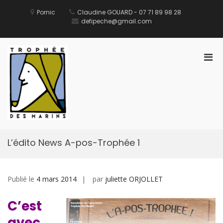
Aller
au
Pornic
Claudine GOUARD - 07 71 89 98 28
contenu
defipeche@gmail.com
Men
prin
pou
Défi des Ports de Pêche
Site Officiel du Défi des Ports de Pêche
mobi
L’édito News A-pos-Trophée 1
Publié le
4 mars 2014
par
juliette ORJOLLET
C’est
avec