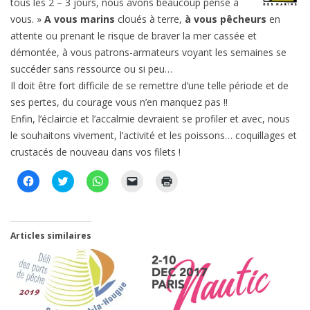
tous les 2 – 3 jours, nous avons beaucoup pensé à
vous. »
A vous marins
cloués à terre,
à vous pêcheurs
en
attente ou prenant le risque de braver la mer cassée et
démontée, à vous patrons-armateurs voyant les semaines se
succéder sans ressource ou si peu…
Il doit être fort difficile de se remettre d’une telle période et de
ses pertes, du courage vous n’en manquez pas !!
Enfin, l’éclaircie et l’accalmie devraient se profiler et avec, nous
le souhaitons vivement, l’activité et les poissons… coquillages et
crustacés de nouveau dans vos filets !
C
C
C
C
C
l
l
l
l
l
i
i
i
i
i
q
q
q
q
q
u
u
u
u
u
e
e
e
e
e
z
z
z
r
r
Articles similaires
p
p
p
p
p
o
o
o
o
o
u
u
u
u
u
r
r
r
r
r
p
p
p
e
i
a
a
a
n
m
r
r
r
v
p
t
t
t
o
r