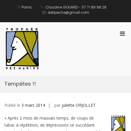
Aller
au
Pornic
Claudine GOUARD - 07 71 89 98 28
contenu
defipeche@gmail.com
Men
prin
pou
Défi des Ports de Pêche
Site Officiel du Défi des Ports de Pêche
mobi
Tempêtes !!
Publié le
3 mars 2014
par
juliette ORJOLLET
« Après 2 mois de mauvais temps, de coups de
tabac à répétition, de dépressions se succédant