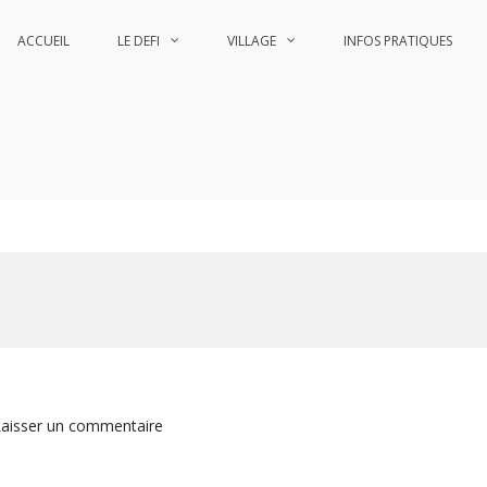
ACCUEIL
LE DEFI
VILLAGE
INFOS PRATIQUES
he
he
sur
Laisser un commentaire
Palavas
les