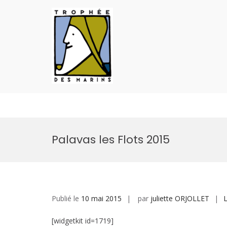
Défi des Ports de Pêc
Site Officiel du Défi des Ports de Pêc
Aller
au
Palavas les Flots 2015
contenu
Publié le
10 mai 2015
par
juliette ORJOLLET
[widgetkit id=1719]