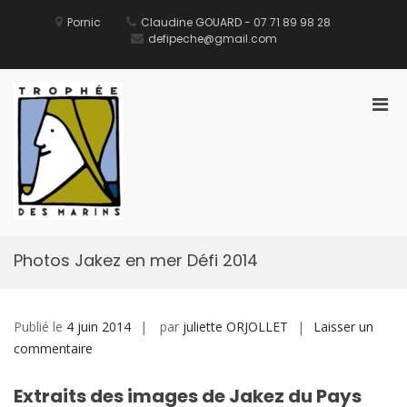
Aller
au
Pornic
Claudine GOUARD - 07 71 89 98 28
contenu
defipeche@gmail.com
Men
prin
pou
Défi des Ports de Pêche
Site Officiel du Défi des Ports de Pêche
mobi
Photos Jakez en mer Défi 2014
Publié le
4 juin 2014
par
juliette ORJOLLET
Laisser un
sur
commentaire
Photos
Jakez
Extraits des images de Jakez du Pays