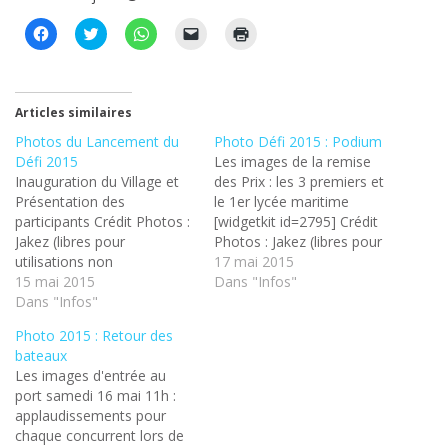
C
C
C
C
C
l
l
l
l
l
i
i
i
i
i
q
q
q
q
q
u
u
u
u
u
e
e
e
e
e
z
z
z
r
r
Articles similaires
p
p
p
p
p
o
o
o
o
o
Photos du Lancement du
Photo Défi 2015 : Podium
u
u
u
u
u
Défi 2015
r
r
r
r
Les images de la remise
r
p
p
p
e
i
Inauguration du Village et
des Prix : les 3 premiers et
a
a
a
n
m
r
r
r
v
p
Présentation des
le 1er lycée maritime
t
t
t
o
r
participants Crédit Photos :
[widgetkit id=2795] Crédit
a
a
a
y
i
g
g
g
e
m
Jakez (libres pour
Photos : Jakez (libres pour
e
e
e
r
e
utilisations non
utilisations non
17 mai 2015
r
r
r
u
r
s
s
s
n
(
commerciales)
15 mai 2015
commerciales)
Dans "Infos"
u
u
u
l
o
Dans "Infos"
r
r
r
i
u
F
T
W
e
v
a
w
h
n
r
Photo 2015 : Retour des
c
i
a
p
e
bateaux
e
t
t
a
d
b
t
s
r
a
Les images d'entrée au
o
e
A
e
n
port samedi 16 mai 11h :
o
r
p
-
s
k
(
p
m
u
applaudissements pour
(
o
(
a
n
o
u
o
i
e
chaque concurrent lors de
u
v
u
l
n