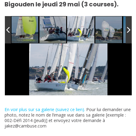
en
Bigouden le jeudi 29 mai (3 courses).
mer
Défi
2014
En voir plus sur sa galerie (suivez ce lien).
Pour lui demander une
photo, notez le nom de l’image vue dans sa galerie [exemple :
002-Défi 2014 (Jeudi)] et envoyez votre demande à
jakez@cambuse.com