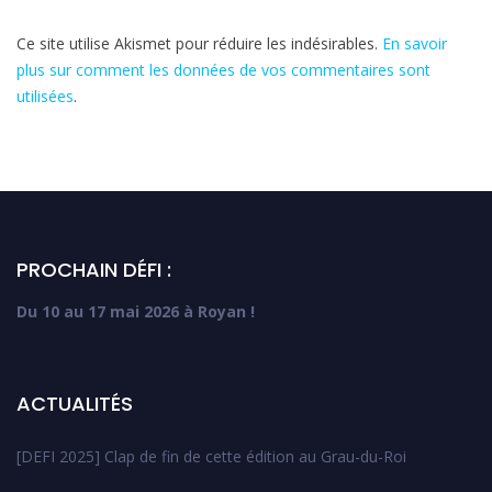
Ce site utilise Akismet pour réduire les indésirables.
En savoir
plus sur comment les données de vos commentaires sont
utilisées
.
PROCHAIN DÉFI :
Du 10 au 17 mai 2026 à Royan !
ACTUALITÉS
[DEFI 2025] Clap de fin de cette édition au Grau-du-Roi