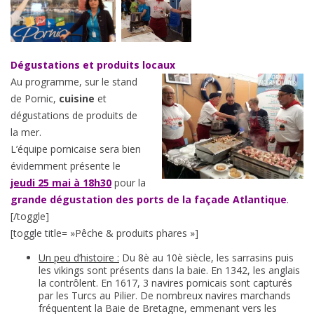
Dégustations et produits locaux
Au programme, sur le stand
de Pornic,
cuisine
et
dégustations de produits de
la mer.
L’équipe pornicaise sera bien
évidemment présente le
jeudi 25 mai à 18h30
pour la
grande dégustation des ports de la façade Atlantique
.
[/toggle]
[toggle title= »Pêche & produits phares »]
Un peu d’histoire :
Du 8è au 10è siècle, les sarrasins puis
les vikings sont présents dans la baie. En 1342, les anglais
la contrôlent. En 1617, 3 navires pornicais sont capturés
par les Turcs au Pilier. De nombreux navires marchands
fréquentent la Baie de Bretagne, emmenant vers les