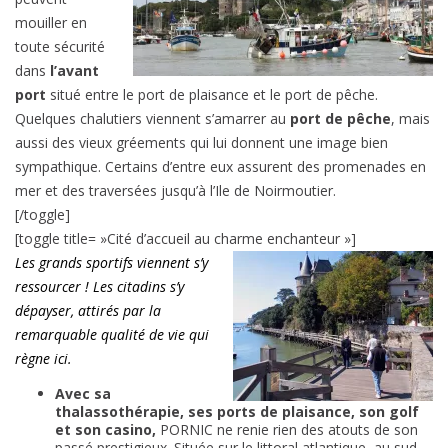
mouiller en
toute sécurité
dans
l’avant
port
situé entre le port de plaisance et le port de pêche.
Quelques chalutiers viennent s’amarrer au
port de pêche
, mais
aussi des vieux gréements qui lui donnent une image bien
sympathique. Certains d’entre eux assurent des promenades en
mer et des traversées jusqu’à l’Ile de Noirmoutier.
[/toggle]
[toggle title= »Cité d’accueil au charme enchanteur »]
Les grands sportifs viennent s’y
ressourcer ! Les citadins s’y
dépayser, attirés par la
remarquable qualité de vie qui
règne ici.
Avec sa
thalassothérapie, ses ports de plaisance, son golf
et son casino,
PORNIC ne renie rien des atouts de son
passé prestigieux. Située sur le littoral atlantique, au sud