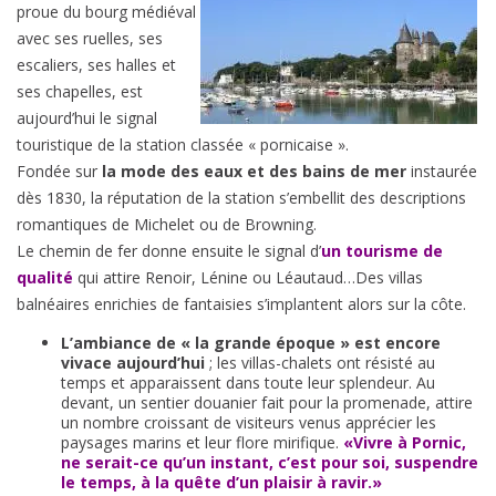
proue du bourg médiéval
avec ses ruelles, ses
escaliers, ses halles et
ses chapelles, est
aujourd’hui le signal
touristique de la station classée « pornicaise ».
Fondée sur
la mode des eaux et des bains de mer
instaurée
dès 1830, la réputation de la station s’embellit des descriptions
romantiques de Michelet ou de Browning.
Le chemin de fer donne ensuite le signal d’
un tourisme de
qualité
qui attire Renoir, Lénine ou Léautaud…Des villas
balnéaires enrichies de fantaisies s’implantent alors sur la côte.
L’ambiance de « la grande époque » est encore
vivace aujourd’hui
; les villas-chalets ont résisté au
temps et apparaissent dans toute leur splendeur. Au
devant, un sentier douanier fait pour la promenade, attire
un nombre croissant de visiteurs venus apprécier les
paysages marins et leur flore mirifique.
«Vivre à Pornic,
ne serait-ce qu’un instant, c’est pour soi, suspendre
le temps, à la quête d’un plaisir à ravir.»