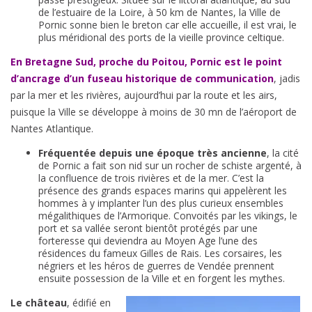
de l’estuaire de la Loire, à 50 km de Nantes, la Ville de
Pornic sonne bien le breton car elle accueille, il est vrai, le
plus méridional des ports de la vieille province celtique.
En Bretagne Sud, proche du Poitou, Pornic est le point
d’ancrage d’un fuseau historique de communication
, jadis
par la mer et les rivières, aujourd’hui par la route et les airs,
puisque la Ville se développe à moins de 30 mn de l’aéroport de
Nantes Atlantique.
Fréquentée depuis une époque très ancienne
, la cité
de Pornic a fait son nid sur un rocher de schiste argenté, à
la confluence de trois rivières et de la mer. C’est la
présence des grands espaces marins qui appelèrent les
hommes à y implanter l’un des plus curieux ensembles
mégalithiques de l’Armorique. Convoités par les vikings, le
port et sa vallée seront bientôt protégés par une
forteresse qui deviendra au Moyen Age l’une des
résidences du fameux Gilles de Rais. Les corsaires, les
négriers et les héros de guerres de Vendée prennent
ensuite possession de la Ville et en forgent les mythes.
Le château
, édifié en