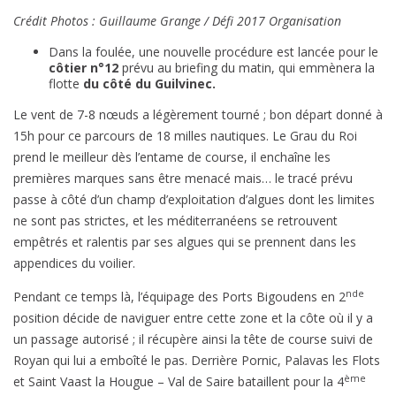
Crédit Photos : Guillaume Grange / Défi 2017 Organisation
Dans la foulée, une nouvelle procédure est lancée pour le
côtier n°12
prévu au briefing du matin, qui emmènera la
flotte
du côté du Guilvinec.
Le vent de 7-8 nœuds a légèrement tourné ; bon départ donné à
15h pour ce parcours de 18 milles nautiques. Le Grau du Roi
prend le meilleur dès l’entame de course, il enchaîne les
premières marques sans être menacé mais… le tracé prévu
passe à côté d’un champ d’exploitation d’algues dont les limites
ne sont pas strictes, et les méditerranéens se retrouvent
empêtrés et ralentis par ses algues qui se prennent dans les
appendices du voilier.
nde
Pendant ce temps là, l’équipage des Ports Bigoudens en 2
position décide de naviguer entre cette zone et la côte où il y a
un passage autorisé ; il récupère ainsi la tête de course suivi de
Royan qui lui a emboîté le pas. Derrière Pornic, Palavas les Flots
ème
et Saint Vaast la Hougue – Val de Saire bataillent pour la 4