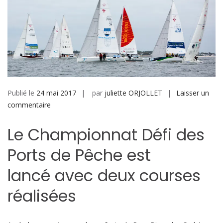
Publié le
24 mai 2017
par
juliette ORJOLLET
Laisser un
sur
commentaire
Résumé
Le Championnat Défi des
de
mardi
Ports de Pêche est
23
mai
lancé avec deux courses
:
2
réalisées
courses
validées