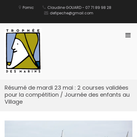
Aller
au
Pornic
Claudine GOUARD - 07 71 89 98 28
contenu
defipeche@gmail.com
Men
prin
pou
Défi des Ports de Pêche
Site Officiel du Défi des Ports de Pêche
mobi
Résumé de mardi 23 mai : 2 courses validées
pour la compétition / Journée des enfants au
Village