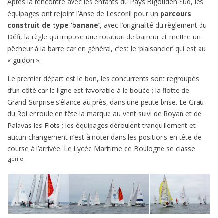
pour
Après la rencontre avec les enfants du Pays Bigouden Sud, les
la
équipages ont rejoint l’Anse de Lesconil pour un
parcours
compétition
construit de type ‘banane’
, avec l’originalité du règlement du
/
Défi, la règle qui impose une rotation de barreur et mettre un
Journée
pêcheur à la barre car en général, c’est le ‘plaisancier’ qui est au
des
« guidon ».
enfants
Le premier départ est le bon, les concurrents sont regroupés
au
d’un côté car la ligne est favorable à la bouée ; la flotte de
Village
Grand-Surprise s’élance au près, dans une petite brise. Le Grau
du Roi enroule en tête la marque au vent suivi de Royan et de
Palavas les Flots ; les équipages déroulent tranquillement et
aucun changement n’est à noter dans les positions en tête de
course à l’arrivée. Le Lycée Maritime de Boulogne se classe
ème
4
.