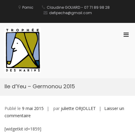
Aller
au
Pornic
Claudine GOUARD - 07 71 89 98 28
contenu
defipeche@gmail.com
Men
prin
pou
Défi des Ports de Pêche
Site Officiel du Défi des Ports de Pêche
mobi
Ile d’Yeu – Germonou 2015
Publié le
9 mai 2015
par
juliette ORJOLLET
Laisser un
sur
commentaire
Ile
[widgetkit id=1859]
d’Yeu