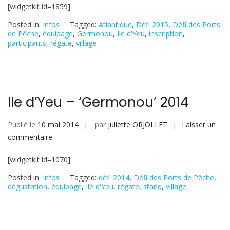
[widgetkit id=1859]
d’Yeu
–
Posted in:
Infos
Tagged:
Atlantique
,
Défi 2015
,
Défi des Ports
Germonou
de Pêche
,
équipage
,
Germonou
,
Ile d'Yeu
,
inscription
,
participants
,
régate
,
village
2015
Ile d’Yeu – ‘Germonou’ 2014
Publié le
10 mai 2014
par
juliette ORJOLLET
Laisser un
sur
commentaire
Ile
[widgetkit id=1070]
d’Yeu
–
Posted in:
Infos
Tagged:
défi 2014
,
Défi des Ports de Pêche
,
‘Germonou’
dégustation
,
équipage
,
Ile d'Yeu
,
régate
,
stand
,
village
2014