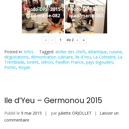
Photo-DPP-2015-
Photo-DPP-2015-
ipad-marie-082
ipad-marie-083
«
‹
de
2
›
»
Posted in:
Infos
Tagged:
atelier des chefs
,
Atlantique
,
cuisine
,
dégustations
,
démontration culinaire
,
Ile d'Yeu
,
La Cotinière
,
La
Tremblade
,
lorient
,
oléron
,
Pavillon France
,
pays bigouden
,
Pornic
,
Royan
Ile d’Yeu – Germonou 2015
Publié le
9 mai 2015
par
juliette ORJOLLET
Laisser un
sur
commentaire
Ile