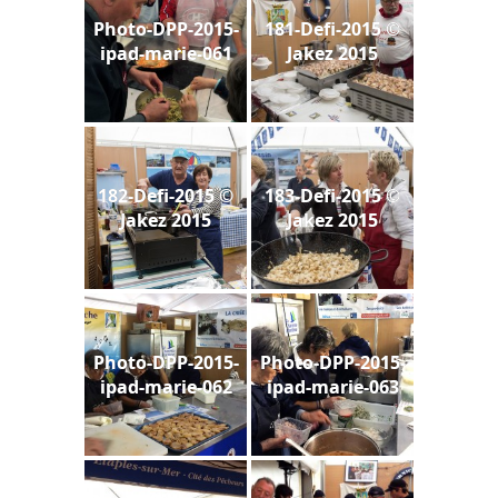
Photo-DPP-2015-
181-Defi-2015 ©
ipad-marie-061
Jakez 2015
182-Defi-2015 ©
183-Defi-2015 ©
Jakez 2015
Jakez 2015
Photo-DPP-2015-
Photo-DPP-2015-
ipad-marie-062
ipad-marie-063