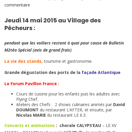
sur
commentaire
Photos
2015
Jeudi 14 mai 2015 au Village des
:
Pêcheurs :
Jeudi
Atlantique
pendant que les voiliers restent à quai pour cause de Bulletin
au
M2téo Spécial (avis de grand frais)
Village
La vie des stands,
tourisme et gastronomie.
Grande dégustation des ports de la
façade Atlantique
Le Forum Pavillon France :
Cours de cuisine pour les enfants puis les adultes avec
Flying Chef.
Ateliers des Chefs : 2 shows culinaires animés par
David
DOUMONT
du restaurant L’AFTER, et ensuite, par
Nicolas MARIE
du restaurant LE 6.3.
Concerts et animations
:
chorale
CALYPS’EAU
– LE XV