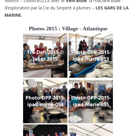
MARIN – DEAM’BULLE avec le
Véhi’Bulle
: la machine’Bulle
d’exploration par la Cie du Serpent à plumes –
LES GARS DE LA
MARINE
.
Photos 2015 : Village - Atlantique
176-Defi-2015 ©
Photo-DPP-2015-
Jakez 2015
ipad-marie-053
Photo-DPP-2015-
Photo-DPP-2015-
ipad-marie-054
ipad-marie-055